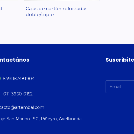
d
Cajas de cartón reforzadas
doble/triple
ntactános
Suscribite
5491152481904
011-3960-0152
tacto@artembal.com
aje San Marino 190, Piñeyro, Avellaneda.